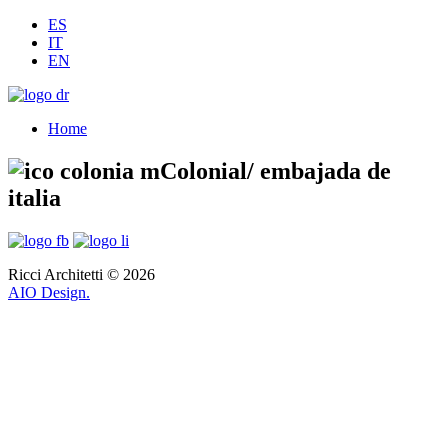
ES
IT
EN
Home
Colonial/ embajada de
italia
Ricci Architetti © 2026
AIO Design.